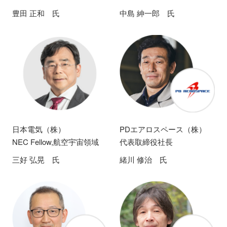
豊田 正和 氏
中島 紳一郎 氏
日本電気（株）
PDエアロスペース（株）
NEC Fellow,航空宇宙領域
代表取締役社長
三好 弘晃 氏
緒川 修治 氏