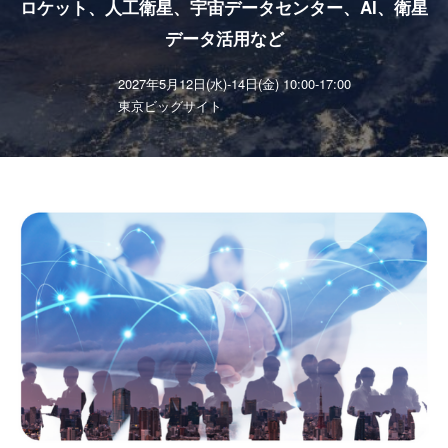
-
ロケット、人工衛星、宇宙データセンター、AI、衛星
データ活用など
【国
2027年5月12日(水)-14日(金) 10:00-17:00
東京ビッグサイト
際】
宇
宙
ビ
ジ