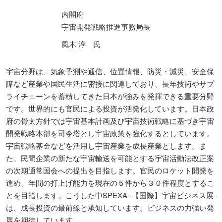
内閣府
宇宙開発戦略推進事務局長
風木 淳 氏
宇宙分野は、気象予測や通信、位置情報、防災・減災、安全保
障など産業や国民生活に密接に関連しており、長年技術やサプ
ライチェーンを蓄積してきた日本が強みを発揮できる重要分野
です。世界的にも官民による投資が活発化しています。日本政
府の骨太方針では宇宙基本計画及び宇宙技術戦略に基づき宇宙
開発戦略本部を司令塔とし宇宙政策を強化するとしています。
宇宙戦略基金などを活用し宇宙産業を成長産業とします。ま
た、民間企業の新たな宇宙輸送を可能とする宇宙活動法改正案
の次期通常国会への提出を目指します。官民のロケット開発を
進め、年間の打上げ能力を現在の５件から３０件程度とするこ
とを目指します。こうした中SPEXA -【国際】宇宙ビジネス展-
は、成長投資の最前線と承知しています。ビジネスの力強い発
展を期待しています。