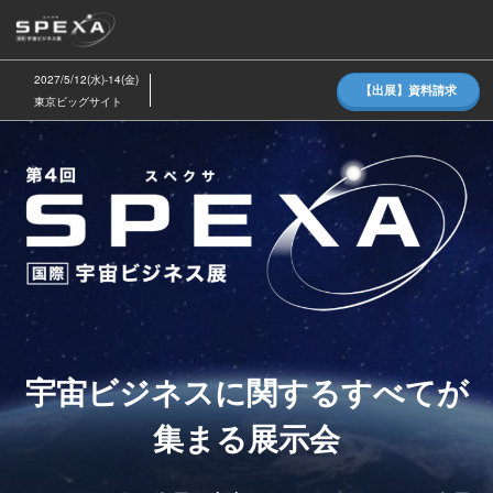
ス
キ
ッ
2027/5/12(水)-14(金)
【出展】資料請求
プ
東京ビッグサイト
し
SPEXA
て
進
(ス
む
ペ
ク
宇宙ビジネスに関するすべてが
サ)
集まる展示会