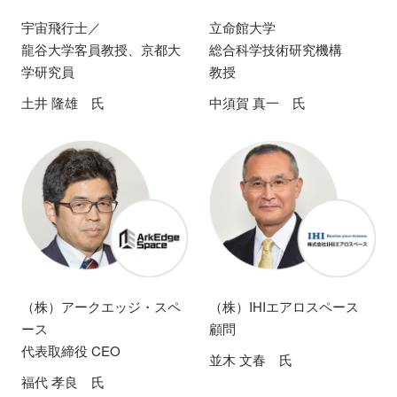
宇宙飛行士／
立命館大学
龍谷大学客員教授、京都大
総合科学技術研究機構
学研究員
教授
土井 隆雄 氏
中須賀 真一 氏
（株）アークエッジ・スペ
（株）IHIエアロスペース
ース
顧問
代表取締役 CEO
並木 文春 氏
福代 孝良 氏