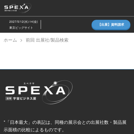
ス
キ
ッ
2027/5/12(水)-14(金)
【出展】資料請求
プ
東京ビッグサイト
し
ホーム
前回 出展社/製品検索
て
進
む
*「日本最大」の表記は、同種の展示会との出展社数・製品展
示面積の比較によるものです。