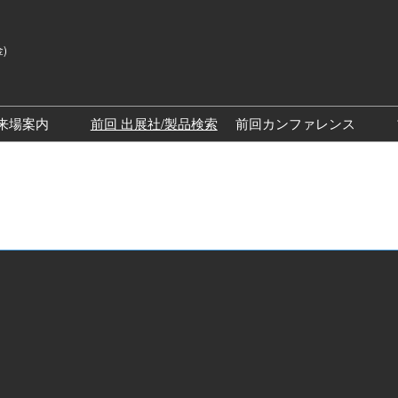
金)
来場案内
前回 出展社/製品検索
前回カンファレンス
来場案内TOP
SPEXAカンファレン
展示会・セミナー参加ポリ
SPEXAディスカバリ
シー
ッチステージ）