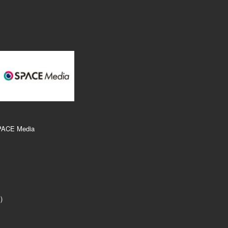
PACE Media
r）