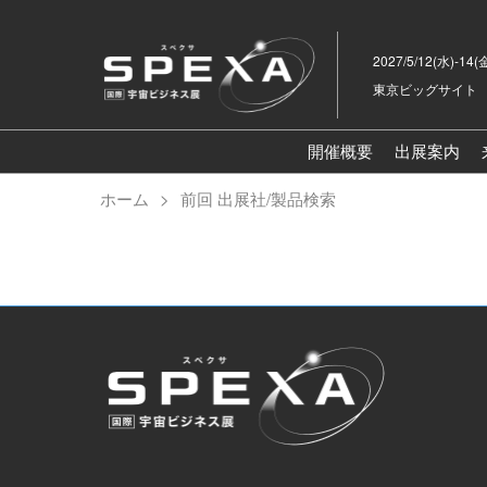
ス
キ
2027/5/12(水)-14(
ッ
東京ビッグサイト
プ
し
て
開催概要
出展案内
進
ホーム
前回 出展社/製品検索
む