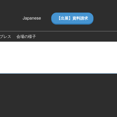
Japanese
【出展】資料請求
Japanese
English
プレス
会場の様子
ス
会場の様子（2026）
ー（ピ
来場者数（2026）