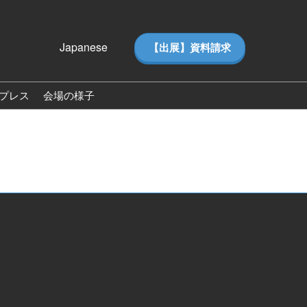
Japanese
【出展】資料請求
Japanese
English
プレス
会場の様子
ス
会場の様子（2026）
ー（ピ
来場者数（2026）