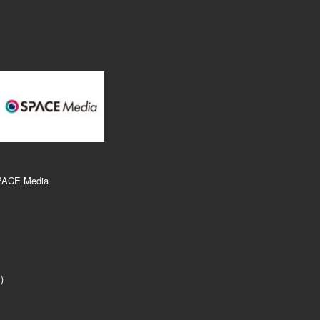
PACE Media
r）