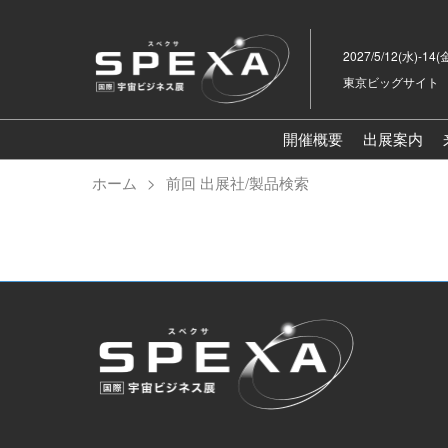
ス
キ
2027/5/12(水)-14(
ッ
東京ビッグサイト
プ
し
て
開催概要
出展案内
進
ホーム
前回 出展社/製品検索
む