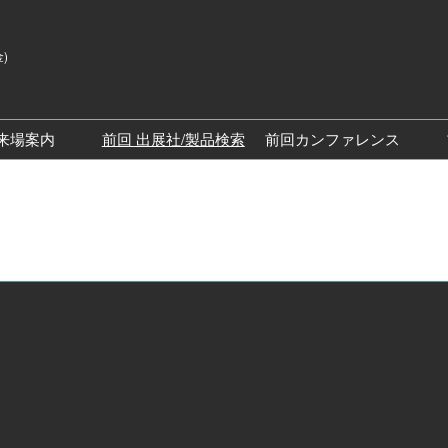
金)
来場案内
前回 出展社/製品検索
前回カンファレンス
来場案内TOP
SPEXAカンファレン
展示会・セミナー参加ポリ
SPEXAディスカバリ
シー
ッチステージ）