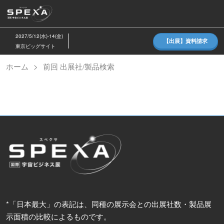
ス
キ
ッ
2027/5/12(水)-14(金)
【出展】資料請求
プ
東京ビッグサイト
し
ホーム
前回 出展社/製品検索
て
進
む
*「日本最大」の表記は、同種の展示会との出展社数・製品展
示面積の比較によるものです。