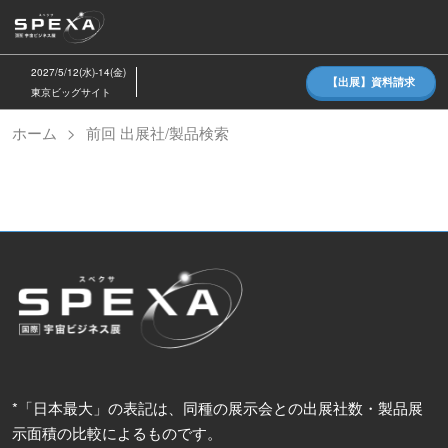
ス
キ
ッ
2027/5/12(水)-14(金)
【出展】資料請求
プ
東京ビッグサイト
し
ホーム
前回 出展社/製品検索
て
進
む
*「日本最大」の表記は、同種の展示会との出展社数・製品展
示面積の比較によるものです。