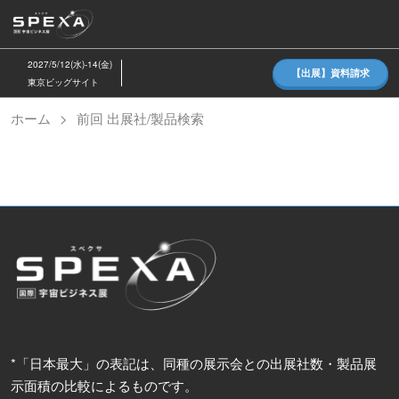
ス
キ
ッ
2027/5/12(水)-14(金)
【出展】資料請求
プ
東京ビッグサイト
し
ホーム
前回 出展社/製品検索
て
進
む
*「日本最大」の表記は、同種の展示会との出展社数・製品展
示面積の比較によるものです。