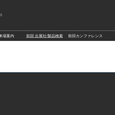
金)
来場案内
前回 出展社/製品検索
前回カンファレンス
来場案内TOP
SPEXAカンファレン
展示会・セミナー参加ポリ
SPEXAディスカバリ
シー
ッチステージ）