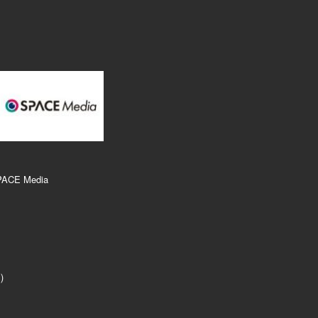
PACE Media
r）