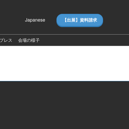
Japanese
【出展】資料請求
Japanese
English
プレス
会場の様子
ス
会場の様子（2026）
ー（ピ
来場者数（2026）