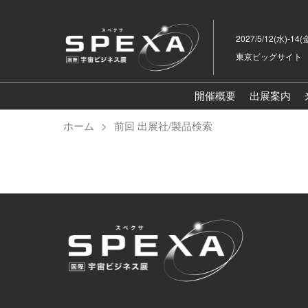
ス
キ
2027/5/12(水)-14(
ッ
東京ビッグサイト
プ
し
て
開催概要
出展案内
進
ホーム
前回 出展社/製品検索
む