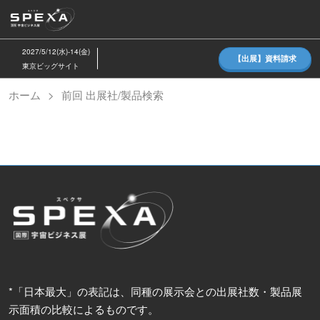
ス
キ
ッ
2027/5/12(水)-14(金)
【出展】資料請求
プ
東京ビッグサイト
し
ホーム
前回 出展社/製品検索
て
進
む
*「日本最大」の表記は、同種の展示会との出展社数・製品展
示面積の比較によるものです。