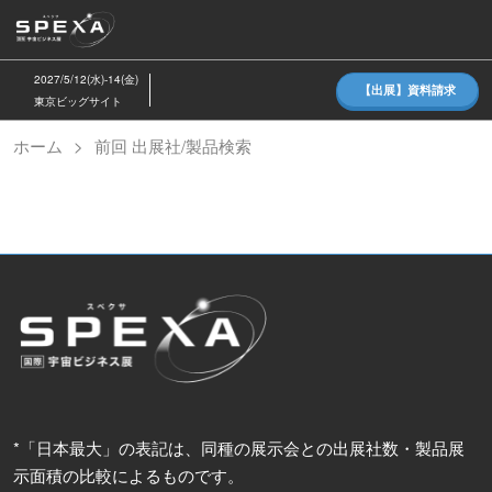
ス
キ
ッ
2027/5/12(水)-14(金)
【出展】資料請求
プ
東京ビッグサイト
し
ホーム
前回 出展社/製品検索
て
進
む
*「日本最大」の表記は、同種の展示会との出展社数・製品展
示面積の比較によるものです。