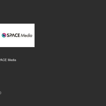
PACE Media
r）