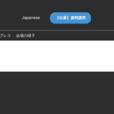
Japanese
【出展】資料請求
Japanese
English
プレス
会場の様子
ス
会場の様子（2026）
ー（ピ
来場者数（2026）