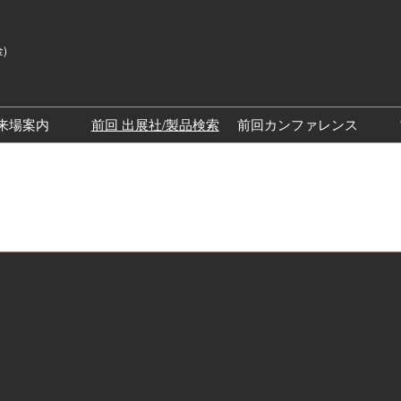
金)
来場案内
前回 出展社/製品検索
前回カンファレンス
来場案内TOP
SPEXAカンファレン
展示会・セミナー参加ポリ
SPEXAディスカバリ
シー
ッチステージ）