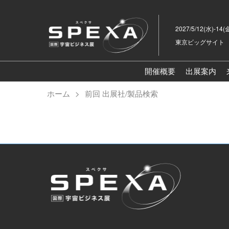
ス
キ
2027/5/12(水)-14(
ッ
東京ビッグサイト
プ
し
て
開催概要
出展案内
進
ホーム
前回 出展社/製品検索
む