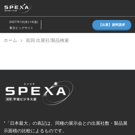
ス
キ
ッ
2027/5/12(水)-14(金)
【出展】資料請求
プ
東京ビッグサイト
し
ホーム
前回 出展社/製品検索
て
進
む
*「日本最大」の表記は、同種の展示会との出展社数・製品展
示面積の比較によるものです。