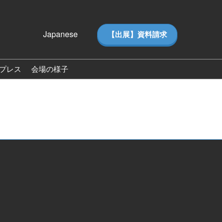
Japanese
【出展】資料請求
Japanese
English
プレス
会場の様子
ス
会場の様子（2026）
ー（ピ
来場者数（2026）