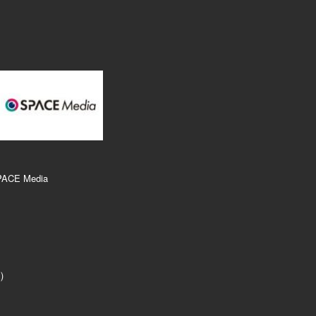
PACE Media
r）