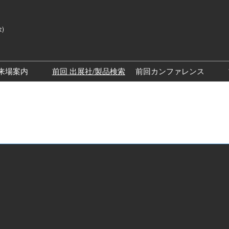
金)
来場案内
前回 出展社/製品検索
前回カンファレンス
来場案内TOP
SPEXAカンファレン
展示会・セミナー参加ポリ
SPEXAディスカバリ
シー
ッチステージ）