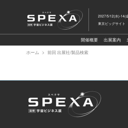
ス
キ
2027/5/12(水)-14(
ッ
東京ビッグサイト
プ
し
て
開催概要
出展案内
進
ホーム
前回 出展社/製品検索
む