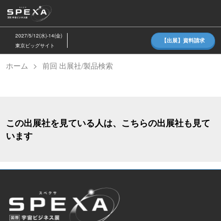
ス
キ
ッ
2027/5/12(水)-14(金)
【出展】資料請求
プ
東京ビッグサイト
し
ホーム
前回 出展社/製品検索
て
進
む
この出展社を見ている人は、こちらの出展社も見て
います