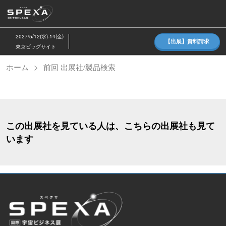
ス
キ
ッ
2027/5/12(水)-14(金)
【出展】資料請求
プ
東京ビッグサイト
し
ホーム
前回 出展社/製品検索
て
進
む
この出展社を見ている人は、こちらの出展社も見て
います