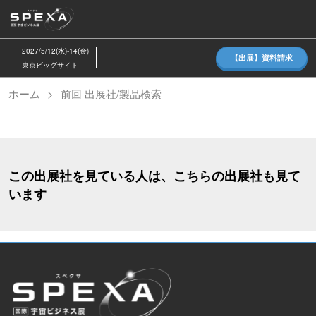
ス
キ
ッ
2027/5/12(水)-14(金)
【出展】資料請求
プ
東京ビッグサイト
し
ホーム
前回 出展社/製品検索
て
進
む
この出展社を見ている人は、こちらの出展社も見て
います