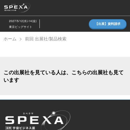
ス
キ
ッ
2027/5/12(水)-14(金)
【出展】資料請求
プ
東京ビッグサイト
し
ホーム
前回 出展社/製品検索
て
進
む
この出展社を見ている人は、こちらの出展社も見て
います