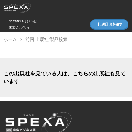
ス
キ
ッ
2027/5/12(水)-14(金)
【出展】資料請求
プ
東京ビッグサイト
し
ホーム
前回 出展社/製品検索
て
進
む
この出展社を見ている人は、こちらの出展社も見て
います