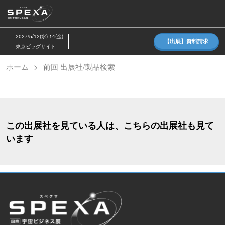
ス
キ
ッ
2027/5/12(水)-14(金)
【出展】資料請求
プ
東京ビッグサイト
し
ホーム
前回 出展社/製品検索
て
進
む
この出展社を見ている人は、こちらの出展社も見て
います