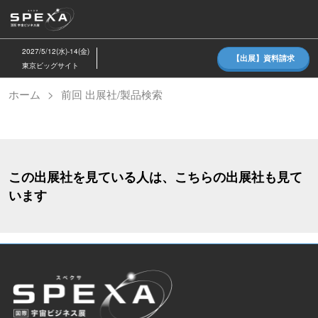
ス
キ
ッ
2027/5/12(水)-14(金)
【出展】資料請求
プ
東京ビッグサイト
し
ホーム
前回 出展社/製品検索
て
進
む
この出展社を見ている人は、こちらの出展社も見て
います