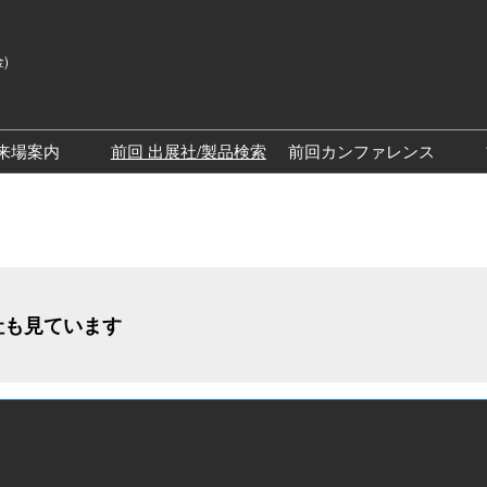
金)
来場案内
前回 出展社/製品検索
前回カンファレンス
来場案内TOP
SPEXAカンファレン
展示会・セミナー参加ポリ
SPEXAディスカバリ
シー
ッチステージ）
社も見ています