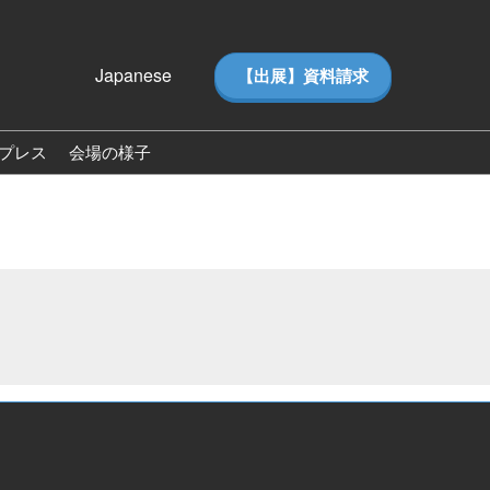
Japanese
【出展】資料請求
Japanese
English
プレス
会場の様子
ス
会場の様子（2026）
ー（ピ
来場者数（2026）