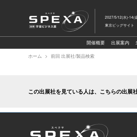
ス
キ
2027/5/12(水)-14(
ッ
東京ビッグサイト
プ
し
て
開催概要
出展案内
進
ホーム
前回 出展社/製品検索
む
この出展社を見ている人は、こちらの出展