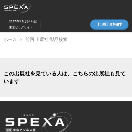
ス
キ
ッ
2027/5/12(水)-14(金)
【出展】資料請求
プ
東京ビッグサイト
し
ホーム
前回 出展社/製品検索
て
進
む
この出展社を見ている人は、こちらの出展社も見て
います