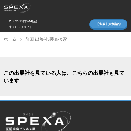
ス
キ
ッ
2027/5/12(水)-14(金)
【出展】資料請求
プ
東京ビッグサイト
し
ホーム
前回 出展社/製品検索
て
進
む
この出展社を見ている人は、こちらの出展社も見て
います