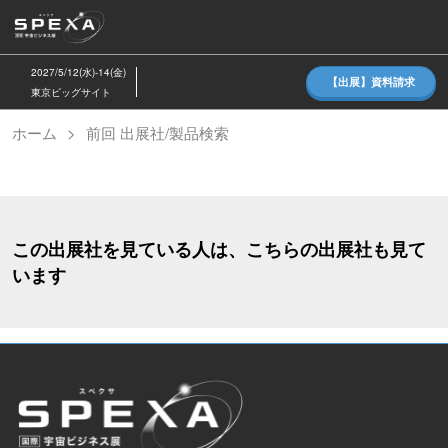
ス
キ
ッ
2027/5/12(水)-14(金)
【出展】資料請求
プ
東京ビッグサイト
し
ホーム
前回 出展社/製品検索
て
進
む
この出展社を見ている人は、こちらの出展社も見て
います