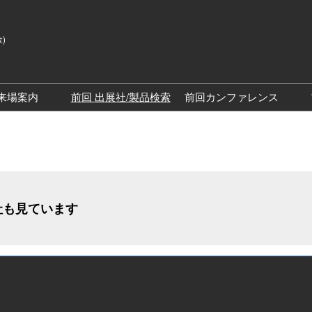
金)
来場案内
前回 出展社/製品検索
前回カンファレンス
来場案内TOP
SPEXAカンファレン
展示会・セミナー参加ポリ
SPEXAディスカバリ
シー
ッチステージ）
社も見ています