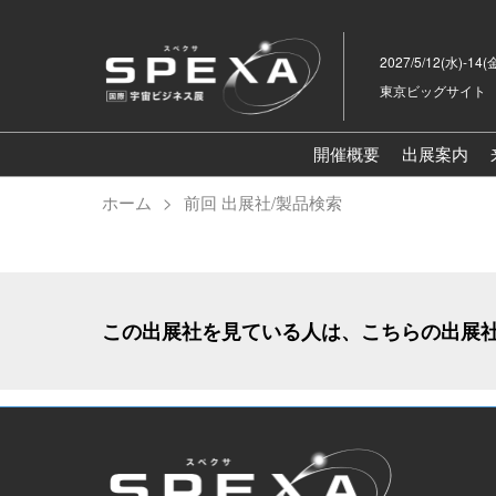
ス
キ
2027/5/12(水)-14(
ッ
東京ビッグサイト
プ
し
て
開催概要
出展案内
進
ホーム
前回 出展社/製品検索
む
この出展社を見ている人は、こちらの出展