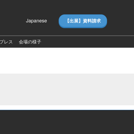
Japanese
【出展】資料請求
Japanese
English
プレス
会場の様子
ス
会場の様子（2026）
ー（ピ
来場者数（2026）