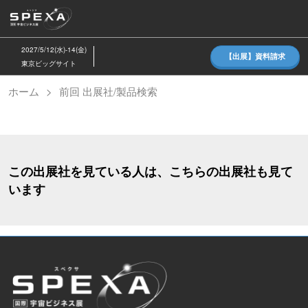
ス
キ
ッ
2027/5/12(水)-14(金)
【出展】資料請求
プ
東京ビッグサイト
し
ホーム
前回 出展社/製品検索
て
進
む
この出展社を見ている人は、こちらの出展社も見て
います