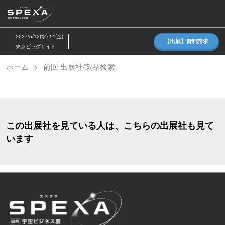
ス
キ
ッ
2027/5/12(水)-14(金)
【出展】資料請求
プ
東京ビッグサイト
し
ホーム
前回 出展社/製品検索
て
進
む
この出展社を見ている人は、こちらの出展社も見て
います