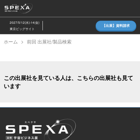
ス
キ
ッ
2027/5/12(水)-14(金)
【出展】資料請求
プ
東京ビッグサイト
し
ホーム
前回 出展社/製品検索
て
進
む
この出展社を見ている人は、こちらの出展社も見て
います