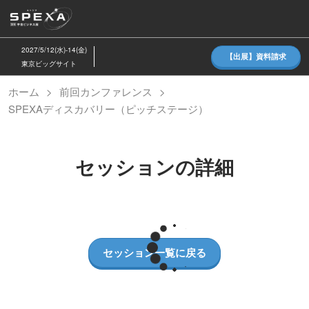
ス
キ
ッ
2027/5/12(水)-14(金)
【出展】資料請求
プ
東京ビッグサイト
し
ホーム
前回カンファレンス
て
SPEXAディスカバリー（ピッチステージ）
進
む
セッションの詳細
セッション一覧に戻る