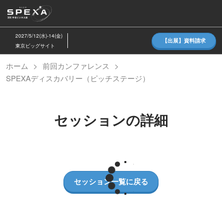
ス
キ
ッ
2027/5/12(水)-14(金)
【出展】資料請求
プ
東京ビッグサイト
し
ホーム
前回カンファレンス
て
SPEXAディスカバリー（ピッチステージ）
進
む
セッションの詳細
セッション一覧に戻る