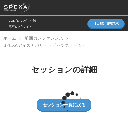
ス
キ
ッ
2027/5/12(水)-14(金)
【出展】資料請求
プ
東京ビッグサイト
し
ホーム
前回カンファレンス
て
SPEXAディスカバリー（ピッチステージ）
進
む
セッションの詳細
セッション一覧に戻る