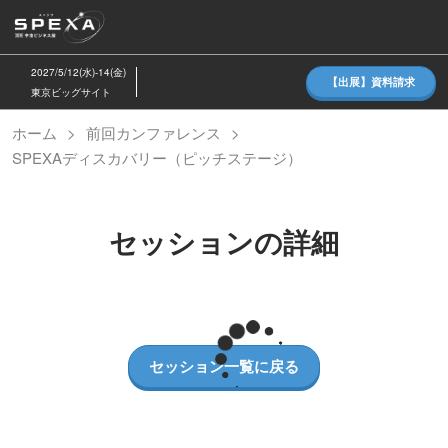
ス
キ
ッ
2027/5/12(水)-14(金)
【出展】資料請求
プ
東京ビッグサイト
し
ホーム
前回カンファレンス
て
SPEXAディスカバリー（ピッチステージ）
進
む
セッションの詳細
セッション一覧に戻る