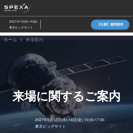
ス
キ
ッ
2027/5/12(水)-14(金)
【出展】資料請求
プ
東京ビッグサイト
し
ホーム
来場案内
て
SPEXA
進
む
(ス
ペ
来場に関するご案内
ク
2027年5月12日(水)-14日(金) 10:00-17:00
サ)
東京ビッグサイト